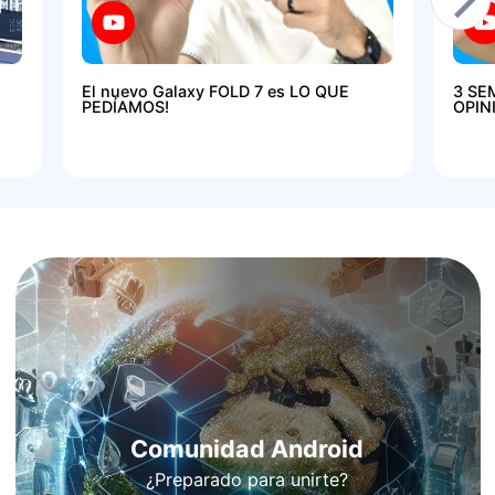
El nuevo Galaxy FOLD 7 es LO QUE
3 SE
PEDÍAMOS!
OPIN
Comunidad Android
¿Preparado para unirte?