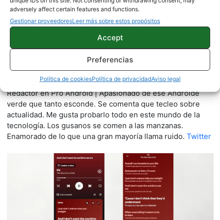
unique IDs on this site. Not consenting or withdrawing consent, may
adversely affect certain features and functions.
Gestionar proveedores
Leer más sobre estos propósitos
Accept
Preferencias
Quelian Sanz
11059 artículos publicados en ProAndroid desde 2020.
Política de cookies
Política de privacidad
Aviso legal
Redactor en Pro Android | Apasionado de ese Androide
verde que tanto esconde. Se comenta que tecleo sobre
actualidad. Me gusta probarlo todo en este mundo de la
tecnología. Los gusanos se comen a las manzanas.
Enamorado de lo que una gran mayoría llama ruido.
Twitter