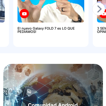
El nuevo Galaxy FOLD 7 es LO QUE
3 SE
PEDÍAMOS!
OPIN
Comunidad Android