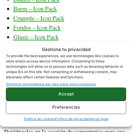
Burm – Icon Pack
Crumple – Icon Pack
Fondos – Icon Pack
Glasic – Icon Pack
M Launcher Pro-Marshmallow 6.0
Gestiona tu privacidad
My 8 Premium – Icon Pack
To provide the best experiences, we use technologies like cookies to
store and/or access device information. Consenting to these
Regix – Icon Pack
technologies will allow us to process data such as browsing behavior or
unique IDs on this site. Not consenting or withdrawing consent, may
Vova – Icon Pack
adversely affect certain features and functions.
Gestionar proveedores
Leer más sobre estos propósitos
A modo de aclaración, una vez hayáis descargado
Accept
no tendréis que
la aplicación o juego en cuestión,
pagar nuevamente
por el ítem adquirido aunque
Preferencias
ofertas
vuelva a su precio original. ¿Conocéis más
Política de cookies
Política de privacidad
Aviso legal
de aplicaciones gratis en el Play Store
?
Dejádnoslas en la sección de comentarios para que