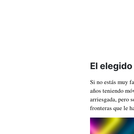
El elegido
Si no estás muy f
años teniendo móv
arriesgada, pero s
fronteras que le h