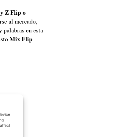
y Z Flip o
rse al mercado,
y palabras en esta
Mix Flip
esto
.
device
ing
affect