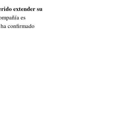
erido extender su
compañía es
a ha confirmado