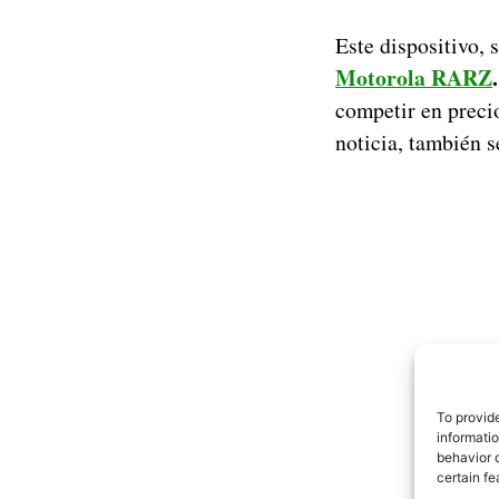
Este dispositivo, 
Motorola RARZ
.
competir en preci
noticia, también 
To provid
informati
behavior o
certain fe