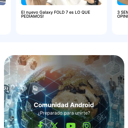
El nuevo Galaxy FOLD 7 es LO QUE
3 SE
PEDÍAMOS!
OPIN
Comunidad Android
¿Preparado para unirte?