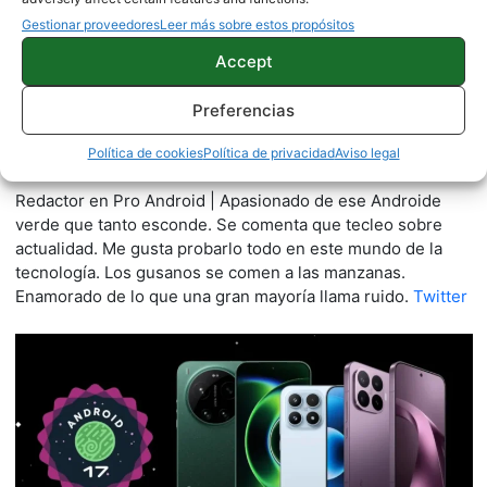
Gestionar proveedores
Leer más sobre estos propósitos
Accept
Preferencias
Quelian Sanz
Política de cookies
Política de privacidad
Aviso legal
11059 artículos publicados en ProAndroid desde 2020.
Redactor en Pro Android | Apasionado de ese Androide
verde que tanto esconde. Se comenta que tecleo sobre
actualidad. Me gusta probarlo todo en este mundo de la
tecnología. Los gusanos se comen a las manzanas.
Enamorado de lo que una gran mayoría llama ruido.
Twitter