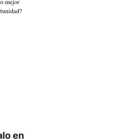
do mejor
rtunidad?
alo en