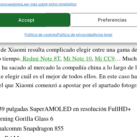
 proveedores
Leer más sobre estos propósitos
Accept
Preferencias
Política de cookies
Política de privacidad
Aviso legal
e Xiaomi resulta complicado elegir entre una gama de
 tiempo.
Redmi Note 8T
,
Mi Note 10
,
Mi CC9
… Mucho
e ha sacado al mercado la compañía china a lo largo de 
te elegir cuál es el mejor de todos ellos. En este caso 
l que Xiaomi comenzó a apostar por el apartado fotog
6,39 pulgadas SuperAMOLED en resolución FullHD+
rning Gorilla Glass 6
ualcomm Snapdragon 855