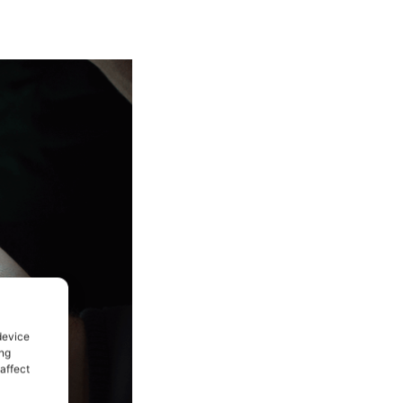
device
ing
affect