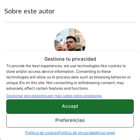
Sobre este autor
Gestiona tu privacidad
To provide the best experiences, we use technologies like cookies to
store and/or access device information. Consenting to these
Quelian Sanz
technologies will allow us to process data such as browsing behavior or
unique IDs on this site. Not consenting or withdrawing consent, may
11059 artículos publicados en ProAndroid desde 2020.
adversely affect certain features and functions.
Redactor en Pro Android | Apasionado de ese Androide
Gestionar proveedores
Leer más sobre estos propósitos
verde que tanto esconde. Se comenta que tecleo sobre
Accept
actualidad. Me gusta probarlo todo en este mundo de la
tecnología. Los gusanos se comen a las manzanas.
Preferencias
Enamorado de lo que una gran mayoría llama ruido.
Twitter
Política de cookies
Política de privacidad
Aviso legal