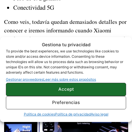
Conectividad 5G
Como veis, todavía quedan demasiados detalles por
conocer e iremos informando cuando Xiaomi
confirme el resto de sus características, pero por el
Gestiona tu privacidad
, destaca por ser el primer teléfono de la
momento
To provide the best experiences, we use technologies like cookies to
marca en llegar de forma global con el
store and/or access device information. Consenting to these
technologies will allow us to process data such as browsing behavior or
Qualcomm Snapdragon 765G
y por tanto con
unique IDs on this site. Not consenting or withdrawing consent, may
conectividad 5G para la gama media.
adversely affect certain features and functions.
Gestionar proveedores
Leer más sobre estos propósitos
Accept
Preferencias
Política de cookies
Política de privacidad
Aviso legal