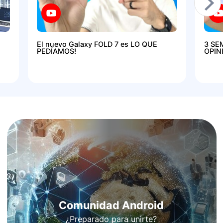
El nuevo Galaxy FOLD 7 es LO QUE
3 SE
PEDÍAMOS!
OPIN
Comunidad Android
¿Preparado para unirte?