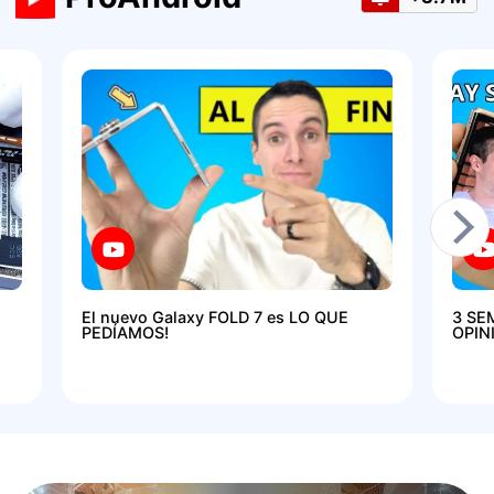
El nuevo Galaxy FOLD 7 es LO QUE
3 SE
PEDÍAMOS!
OPIN