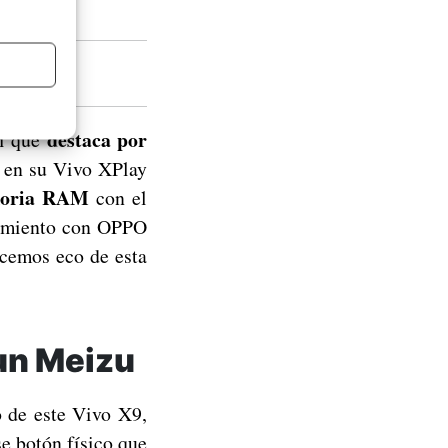
u
destaca por
si que
en su Vivo XPlay
emoria RAM
con el
ntamiento con OPPO
acemos eco de esta
un Meizu
o de este Vivo X9,
se botón físico que