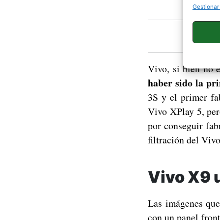
Gestionar
Vivo, si bien no 
haber sido la pr
3S y el primer f
Vivo XPlay 5, per
por conseguir fab
filtración del Viv
Vivo X9 
Las imágenes que 
con un panel fron