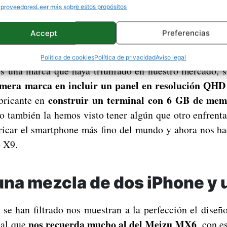
 proveedores
Leer más sobre estos propósitos
Accept
Preferencias
Meizu MX6, primeras impresiones de lo mejor de Meiz
Política de cookies
Política de privacidad
Aviso legal
es una marca que haya triunfado en nuestro mercado, 
imera marca en incluir un panel en resolución QHD
construir un terminal con 6 GB de m
abricante en
o también la hemos visto tener algún que otro enfre
ricar el smartphone más fino del mundo y ahora nos h
o X9.
una mezcla de dos iPhone y 
se han filtrado nos muestran a la perfección el diseñ
nos recuerda mucho al del Meizu MX6
tal que
, con e