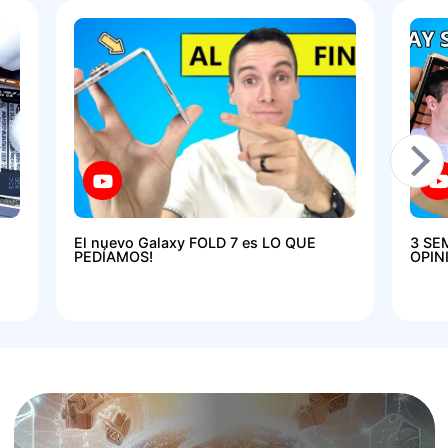
El nuevo Galaxy FOLD 7 es LO QUE
3 SE
PEDÍAMOS!
OPIN