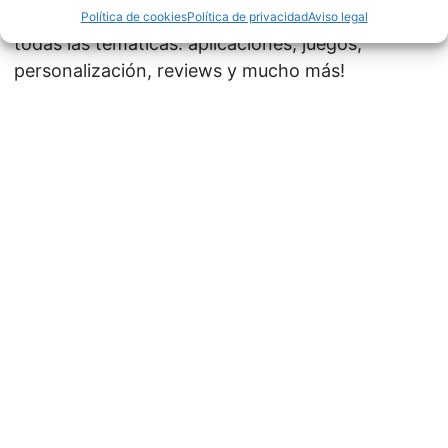
Los videos de la Comunidad Pro Android, de
Política de cookies
Política de privacidad
Aviso legal
todas las temáticas: aplicaciones, juegos,
personalización, reviews y mucho más!