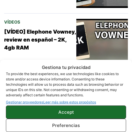
VÍDEOS
[VÍDEO] Elephone Vowney,
review en español – 2K,
4gb RAM
Gestiona tu privacidad
To provide the best experiences, we use technologies like cookies to
store and/or access device information. Consenting to these
technologies will allow us to process data such as browsing behavior or
unique IDs on this site. Not consenting or withdrawing consent, may
« Anterior
1
2
3
4
adversely affect certain features and functions.
Gestionar proveedores
Leer más sobre estos propósitos
Accept
…
Siguiente »
5
6
16
Preferencias