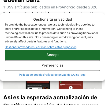
11059 artículos publicados en ProAndroid desde 2020.
Redactor en Pro Android | Apasionado de ese Androide
verde que tanto esconde. Se comenta que tecleo sobre
Gestiona tu privacidad
actualidad. Me gusta probarlo todo en este mundo de la
To provide the best experiences, we use technologies like cookies to
tecnología. Los gusanos se comen a las manzanas.
store and/or access device information. Consenting to these
technologies will allow us to process data such as browsing behavior or
Enamorado de lo que una gran mayoría llama ruido.
Twitter
unique IDs on this site. Not consenting or withdrawing consent, may
adversely affect certain features and functions.
Gestionar proveedores
Leer más sobre estos propósitos
Accept
Preferencias
Política de cookies
Política de privacidad
Aviso legal
Así es la esperada actualización de