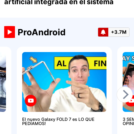
artificial integrada en el sistema
ProAndroid
+3.7M
El nuevo Galaxy FOLD 7 es LO QUE
3 SE
PEDÍAMOS!
OPIN