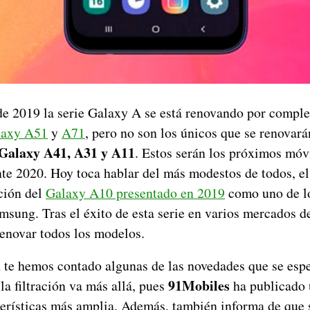
e 2019 la serie Galaxy A se está renovando por compl
laxy A51
y
A71
, pero no son los únicos que se renovar
Galaxy A41, A31 y A11
. Estos serán los próximos móvi
ante 2020. Hoy toca hablar del más modestos de todos, e
ación del
Galaxy A10 presentado en 2019
como uno de l
sung. Tras el éxito de esta serie en varios mercados d
enovar todos los modelos.
 te hemos contado algunas de las novedades que se espe
91Mobiles
a filtración va más allá, pues
ha publicado 
cterísticas más amplia. Además, también informa de que 