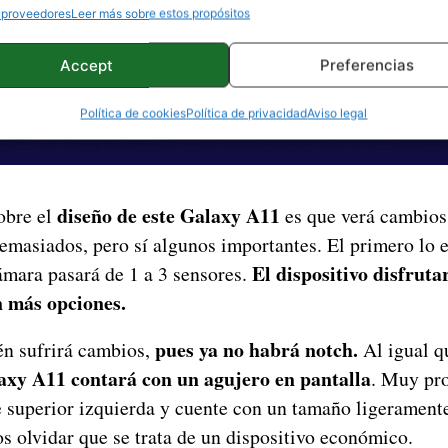
 proveedores
Leer más sobre estos propósitos
Accept
Preferencias
Política de cookies
Política de privacidad
Aviso legal
diseño de este Galaxy A11
obre el
es que verá cambios 
masiados, pero sí algunos importantes. El primero lo 
El dispositivo disfrut
cámara pasará de 1 a 3 sensores.
n más opciones.
pues ya no habrá notch.
én sufrirá cambios,
Al igual q
axy A11 contará con un agujero en pantalla
. Muy pr
e superior izquierda y cuente con un tamaño ligeramente
 olvidar que se trata de un dispositivo económico.