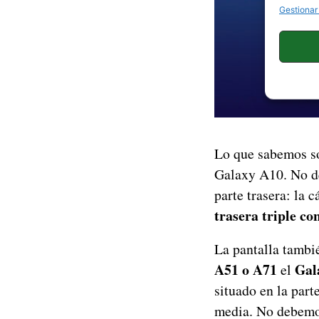
Gestionar
Lo que sabemos s
Galaxy A10. No de
parte trasera: la 
trasera triple co
La pantalla tambi
A51 o A71
Gal
el
situado en la part
media. No debemos