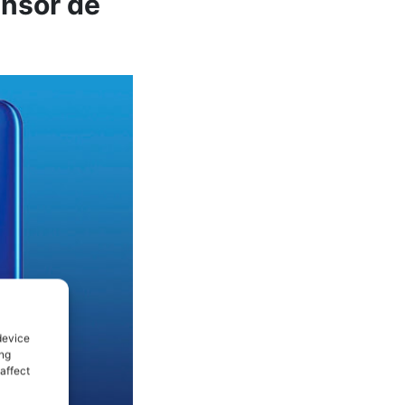
ensor de
device
ing
affect