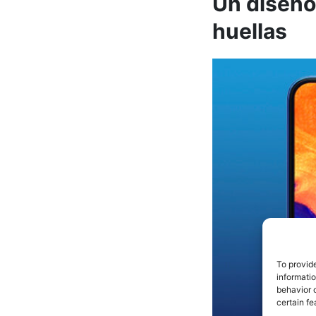
Un diseño
huellas
To provid
informati
behavior o
certain fe