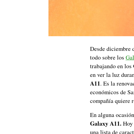
Desde diciembre d
todo sobre los
Ga
trabajando en los
en ver la luz dur
A11
. Es la renov
económicos de Sam
compañía quiere r
En alguna ocasión
Galaxy A11.
Hoy l
una lista de cara