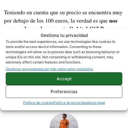
Teniendo en cuenta que su precio se encuentra muy
nos
por debajo de los 100 euros, la verdad es que
sorprende mucho que este Oukitel C15 Pro+
Gestiona tu privacidad
cuente con unas características de este estilo
. Si
To provide the best experiences, we use technologies like cookies to
buscas gastar lo mínimo posible en un teléfono, no
store and/or access device information. Consenting to these
se nos ocurre una alternativa mejor.
technologies will allow us to process data such as browsing behavior or
unique IDs on this site. Not consenting or withdrawing consent, may
adversely affect certain features and functions.
Gestionar proveedores
Leer más sobre estos propósitos
MÓVILES CHINOS
NOTICIAS
Accept
Preferencias
Sobre este autor
Política de cookies
Política de privacidad
Aviso legal