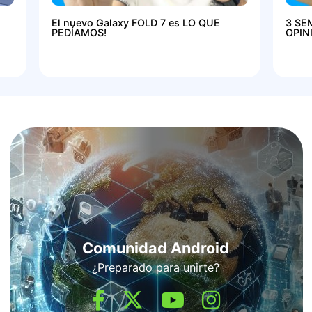
El nuevo Galaxy FOLD 7 es LO QUE
3 SE
PEDÍAMOS!
OPIN
Comunidad Android
¿Preparado para unirte?