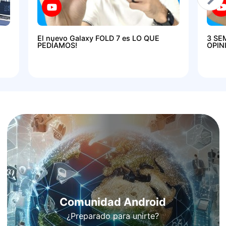
El nuevo Galaxy FOLD 7 es LO QUE
3 SE
PEDÍAMOS!
OPIN
Comunidad Android
¿Preparado para unirte?