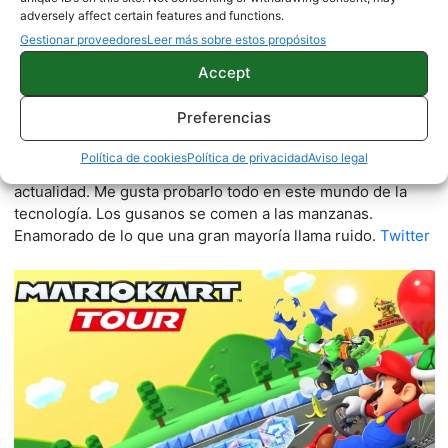
adversely affect certain features and functions.
Gestionar proveedores
Leer más sobre estos propósitos
Accept
Quelian Sanz
Preferencias
11059 artículos publicados en ProAndroid desde 2020.
Redactor en Pro Android | Apasionado de ese Androide
Política de cookies
Política de privacidad
Aviso legal
verde que tanto esconde. Se comenta que tecleo sobre
actualidad. Me gusta probarlo todo en este mundo de la
tecnología. Los gusanos se comen a las manzanas.
Enamorado de lo que una gran mayoría llama ruido.
Twitter