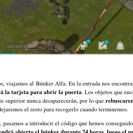
s, viajamos al Búnker Alfa. En la entrada nos encontr
 la tarjeta para abrir la puerta
. Los objetos que en
rebuscarem
rte superior nunca desaparecerán, por lo que
ejaremos el resto para recogerlo cuando terminemos.
r, pasamos a introducir el código que hemos consegui
endrá abierto el búnker durante 24 horas, luego el p