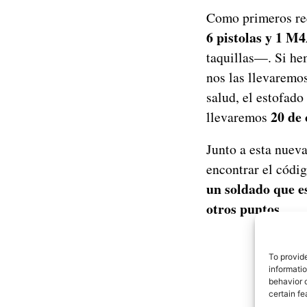
Como primeros req
6 pistolas y 1 M
taquillas—. Si he
nos las llevaremo
salud, el estofado
20 de 
llevaremos
Junto a esta nuev
encontrar el códig
un soldado que e
otros puntos
.
To provid
informati
behavior o
certain fe