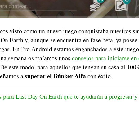
os visto como un nuevo juego conquistaba nuestros sm
 On Earth y, aunque se encuentra en fase beta, ya posee
rgas. En Pro Android estamos enganchados a este juego
una semana os traíamos unos
consejos para iniciarse en 
De este modo, para aquellos que tengan su casa al 100
superar el Búnker Alfa
nseñamos a
con éxito.
s para Last Day On Earth que te ayudarán a progresar y