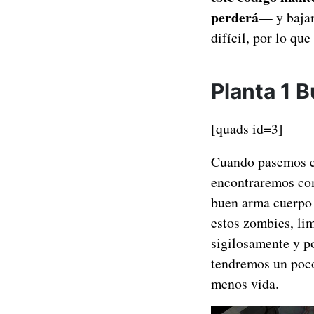
perderá
— y bajam
difícil, por lo que
Planta 1 B
[quads id=3]
Cuando pasemos el
encontraremos con
buen arma cuerpo
estos zombies, li
sigilosamente y 
tendremos un poco
menos vida.