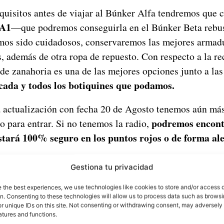
uisitos antes de viajar al Búnker Alfa tendremos que 
4A1
—que podremos conseguirla en el Búnker Beta rebu
mos sido cuidadosos, conservaremos las mejores armadu
s, además de otra ropa de repuesto. Con respecto a la r
 de zanahoria es una de las mejores opciones junto a la
cada y todos los botiquines que podamos.
a actualización con fecha 20 de Agosto tenemos aún más
podremos encontr
o para entrar. Si no tenemos la radio,
stará 100% seguro en los puntos rojos o de forma ale
Gestiona tu privacidad
e the best experiences, we use technologies like cookies to store and/or access 
on. Consenting to these technologies will allow us to process data such as brows
r unique IDs on this site. Not consenting or withdrawing consent, may adversely 
atures and functions.