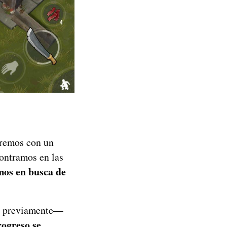
aremos con un
contramos en las
os en busca de
do previamente—
rogreso se