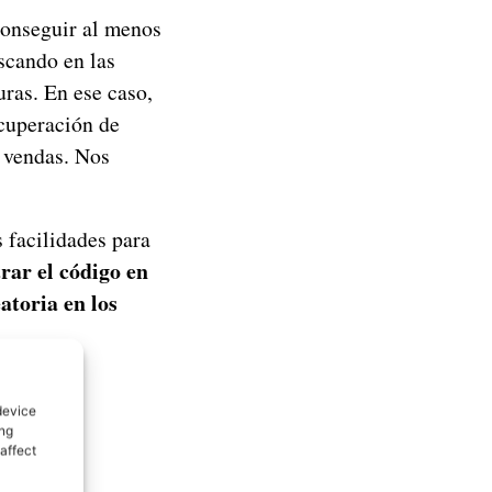
conseguir al menos
scando en las
ras. En ese caso,
ecuperación de
s vendas. Nos
 facilidades para
ar el código en
atoria en los
device
ing
affect