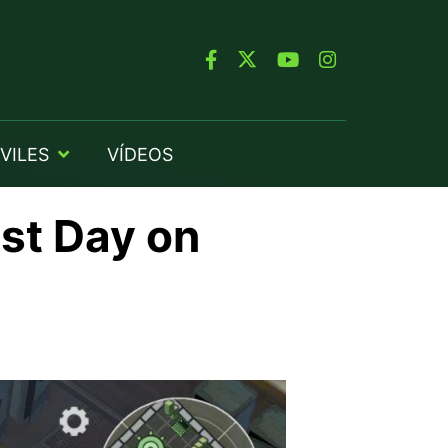
VILES
VÍDEOS
st Day on