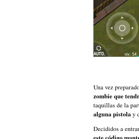
Una vez preparado
zombie que tendrá
taquillas de la pa
alguna pistola
y d
Decididos a entra
este código mant