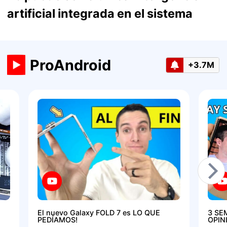
artificial integrada en el sistema
ProAndroid
+3.7M
El nuevo Galaxy FOLD 7 es LO QUE
3 SE
PEDÍAMOS!
OPIN