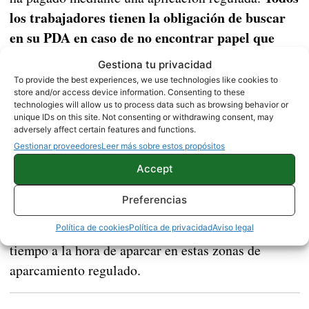
los trabajadores tienen la obligación de buscar
en su PDA en caso de no encontrar papel que
justifique el pago
, por lo que verán que has pagado
Gestiona tu privacidad
a través de una aplicación y no tendrás ninguna
To provide the best experiences, we use technologies like cookies to
store and/or access device information. Consenting to these
multa.
technologies will allow us to process data such as browsing behavior or
unique IDs on this site. Not consenting or withdrawing consent, may
Nosotros llevamos más de un mes utilizando estas
adversely affect certain features and functions.
en ningún caso hemos tenido
Gestionar proveedores
Leer más sobre estos propósitos
aplicaciones y
multas o problemas
. Podemos decir que es
Accept
completamente seguro y que si haces bien el
Preferencias
proceso de seleccionar la zona e introducir los
datos del coche correctamente, te ahorras mucho
Política de cookies
Política de privacidad
Aviso legal
tiempo a la hora de aparcar en estas zonas de
aparcamiento regulado.