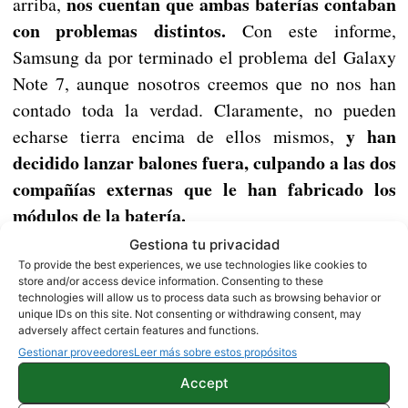
nos cuentan que ambas baterías contaban
arriba,
con problemas distintos.
Con este informe,
Samsung da por terminado el problema del Galaxy
Note 7, aunque nosotros creemos que no nos han
contado toda la verdad. Claramente, no pueden
y han
echarse tierra encima de ellos mismos,
decidido lanzar balones fuera, culpando a las dos
compañías externas que le han fabricado los
módulos de la batería.
Gestiona tu privacidad
esperamos que esto nunca se
Sea como sea,
To provide the best experiences, we use technologies like cookies to
vuelva a repetir,
ya no por el prestigio de
store and/or access device information. Consenting to these
technologies will allow us to process data such as browsing behavior or
Samsung, sino por el riesgo que conlleva tener en
unique IDs on this site. Not consenting or withdrawing consent, may
adversely affect certain features and functions.
el mercado un dispositivo con riesgo de incendio.
Gestionar proveedores
Leer más sobre estos propósitos
Accept
Hugo Barra anuncia que deja Xiaomi