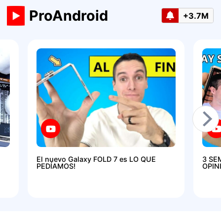
ProAndroid
+3.7M
El nuevo Galaxy FOLD 7 es LO QUE
3 SE
PEDÍAMOS!
OPIN