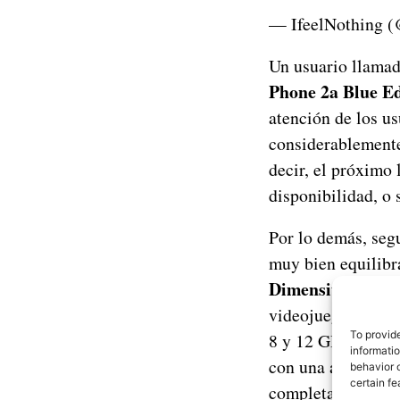
— IfeelNothing 
Un usuario llama
Phone 2a Blue Ed
atención de los us
considerablemente
decir, el próximo 
disponibilidad, o 
Por lo demás, seg
muy bien equilibr
Dimensity 7200
,
videojuegos en grá
To provid
8 y 12 GB de mem
informati
con una alta frecu
behavior o
certain fe
completamente pl