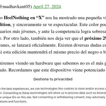
(@madhavkant05)
April 27, 2024
IfeelNothing en “X”
do
nos ha mostrado una pequeña v
ition
, y sinceramente se ve espectacular. Este color po
uarios más jóvenes, y ante la competencia logra sobresa
próximo 29
. Por otro lado, también nos deja ver que el
lunes, se lanzará oficialmente. Existen diversas dudas c
si esta edición mantendrá el mismo precio del negro o b
uiremos viendo un hardware que sabemos no es el más p
ado. Recordamos que este dispositivo viene potenciado
 un chipset 5G con un alto rendimiento, pero insistimos 
Gestiona tu privacidad
ficos altos puede quedarse corto. En cualquier caso, ex
e the best experiences, we use technologies like cookies to store and/or access 
oria RAM y 128/256 GB de almacenamiento. Su pantal
on. Consenting to these technologies will allow us to process data such as brows
encia de actualización de 120 Hz y 1.100 nits de brillo
r unique IDs on this site. Not consenting or withdrawing consent, may adversely 
atures and functions.
ano.