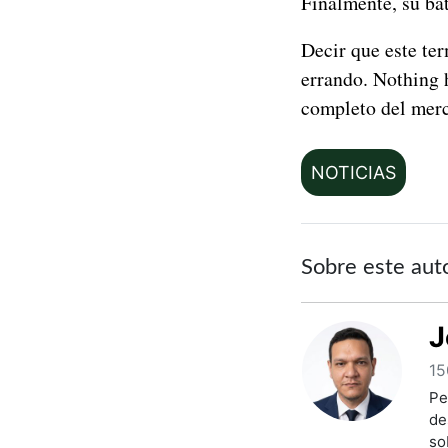
Finalmente, su ba
Decir que este te
errando. Nothing
completo del merc
NOTICIAS
Sobre este aut
J
15
Pe
de
so