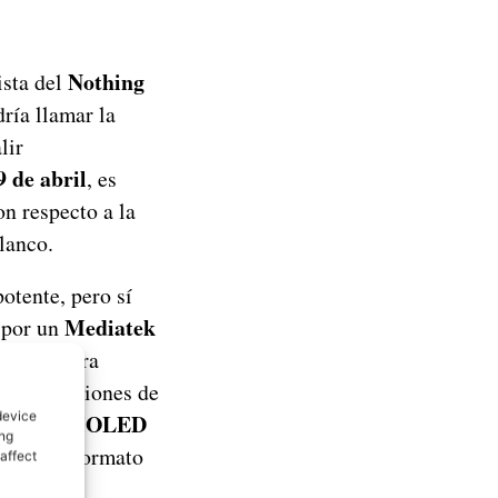
Nothing
ista del
dría llamar la
lir
 de abril
, es
on respecto a la
lanco.
otente, pero sí
Mediatek
 por un
en que para
isten versiones de
device
AMOLED
la es
ing
, bajo un formato
affect