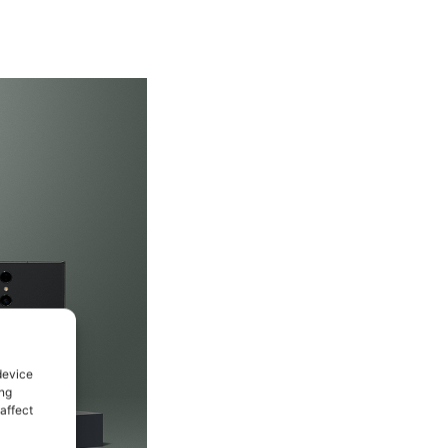
device
ing
affect