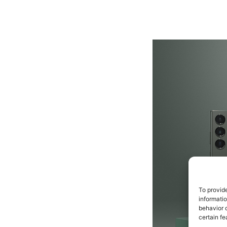
To provid
informati
behavior o
certain fe