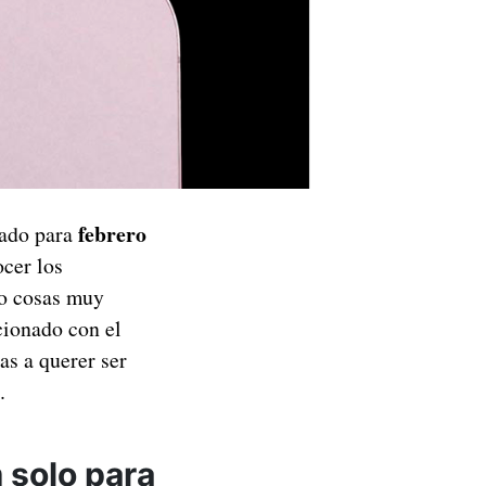
febrero
ado para
ocer los
do cosas muy
cionado con el
s a querer ser
.
 solo para