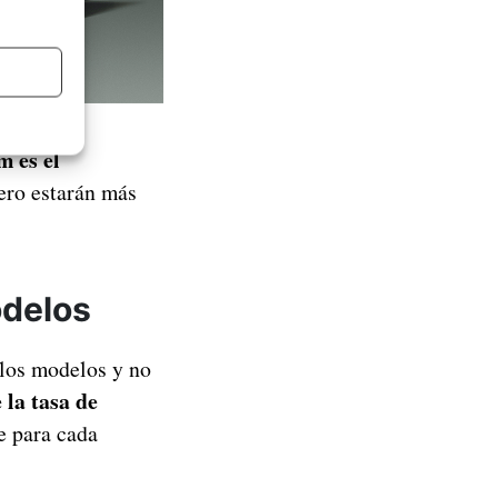
 es el
pero estarán más
odelos
los modelos y no
 la tasa de
le para cada