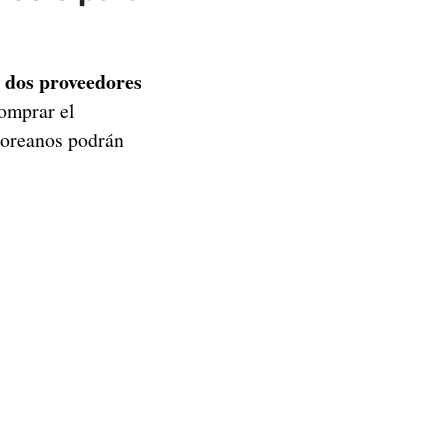
dos proveedores
r
omprar el
coreanos podrán