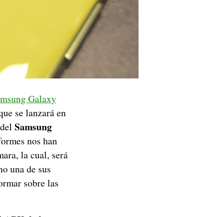
msung Galaxy
que se lanzará en
Samsung
 del
nformes nos han
ara, la cual, será
no una de sus
ormar sobre las