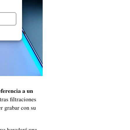
eferencia a un
ras filtraciones
er grabar con su
que heredará una