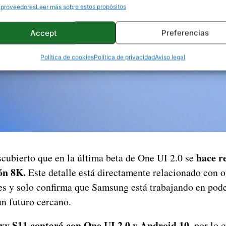
 proveedores
Leer más sobre estos propósitos
Accept
Preferencias
Política de cookies
Política de privacidad
Aviso legal
hace r
ubierto que en la última beta de One UI 2.0 se
ón 8K.
Este detalle está directamente relacionado con ot
res y solo confirma que Samsung está trabajando en pod
n futuro cercano.
y S11 contará con One UI 2.0 y Android 10,
por lo 