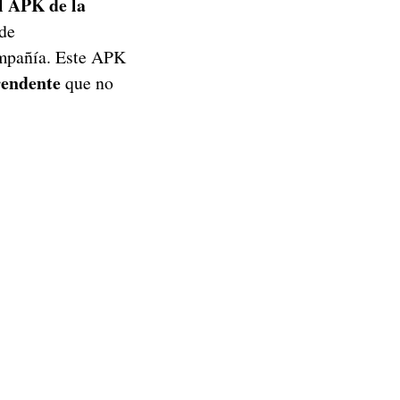
l APK de la
 de
ompañía. Este APK
rendente
que no