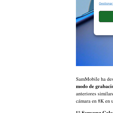
Gestionar
SamMobile ha desc
modo de grabaci
anteriores simila
cámara en 8K en u
Samsung Galax
El