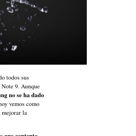
do todos sus
y Note 9. Aunque
g no se ha dado
 hoy vemos como
a mejorar la
s que contento
.