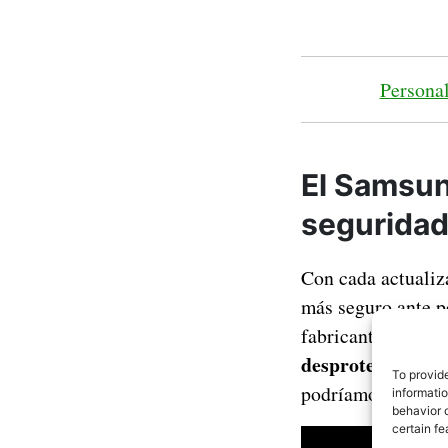
Personal
El Samsun
seguridad
Con cada actualiz
más seguro ante p
fabricante actuali
desprotegido ant
To provid
podríamos decir q
informati
behavior o
certain fe