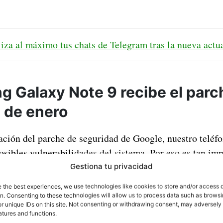
iza al máximo tus chats de Telegram tras la nueva actu
g Galaxy Note 9 recibe el parc
 de enero
ación del parche de seguridad de Google, nuestro teléf
osibles vulnerabilidades del sistema. Por eso es tan im
ce de forma regular sus terminales y es que si no es así,
Gestiona tu privacidad
e diferentes ataques
que puedan surgir hacia el sistema.
e the best experiences, we use technologies like cookies to store and/or access 
ue es una base de datos de virus (para entendernos vam
on. Consenting to these technologies will allow us to process data such as brows
r unique IDs on this site. Not consenting or withdrawing consent, may adversely 
atures and functions.