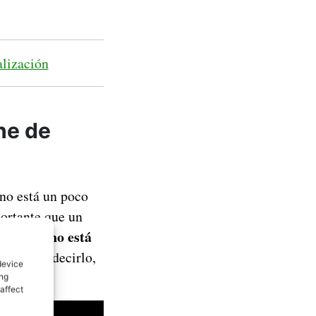
alización
he de
ono está un poco
portante que un
tu teléfono está
 Por así decirlo,
device
os).
ing
affect