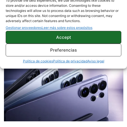
To provide the best experiences, we use technologies like cookies to
store and/or access device information. Consenting to these
technologies will allow us to process data such as browsing behavior or
unique IDs on this site. Not consenting or withdrawing consent, may
¿Por qué el Galaxy Z Fold 8 cuesta
adversely affect certain features and functions.
Gestionar proveedores
Leer más sobre estos propósitos
hasta un 48% menos en Corea?
Accept
Samsung aclara la diferencia de
precio
Preferencias
Política de cookies
Política de privacidad
Aviso legal