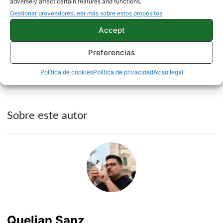
Samsung
informando sobre las filtraciones de estos
adversely affect certain features and functions.
Galaxy Note 10
.
Gestionar proveedores
Leer más sobre estos propósitos
Accept
Vía |
Slashleaks
Preferencias
NOTICIAS
SAMSUNG
Política de cookies
Política de privacidad
Aviso legal
Sobre este autor
Quelian Sanz