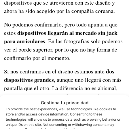
dispositivos que se atrevieron con este diseño y
ahora ha sido acogido por la compañía coreana.
No podemos confirmarlo, pero todo apunta a que
dispositivos llegarán al mercado sin jack
estos
para auriculares
. En las fotografías solo podemos
ver el borde superior, por lo que no hay forma de
confirmarlo por el momento.
dos
Si nos centramos en el diseño estamos ante
dispositivos grandes
, aunque uno llegará con más
pantalla que el otro. La diferencia no es abismal,
pero sí que marcará una diferencia para los usuarios
Gestiona tu privacidad
amantes de las pantallas grandes. Para confirmar el
To provide the best experiences, we use technologies like cookies to
tamaño exacto de los paneles habrá que esperar
store and/or access device information. Consenting to these
technologies will allow us to process data such as browsing behavior or
7 de agosto
hasta el día
. De momento seguiremos
unique IDs on this site. Not consenting or withdrawing consent, may