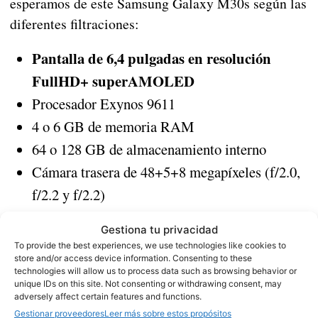
esperamos de este Samsung Galaxy M30s según las
diferentes filtraciones:
Pantalla de 6,4 pulgadas en resolución
FullHD+ superAMOLED
Procesador Exynos 9611
4 o 6 GB de memoria RAM
64 o 128 GB de almacenamiento interno
Cámara trasera de 48+5+8 megapíxeles (f/2.0,
f/2.2 y f/2.2)
Cámara delantera de 16 megapíxeles (f/2.0)
Gestiona tu privacidad
Construcción en plástico
To provide the best experiences, we use technologies like cookies to
Sensor de huellas, jack 3.5 mm y USB C
store and/or access device information. Consenting to these
technologies will allow us to process data such as browsing behavior or
Batería de 6.000 mAh
unique IDs on this site. Not consenting or withdrawing consent, may
adversely affect certain features and functions.
Android 9 Pie
Gestionar proveedores
Leer más sobre estos propósitos