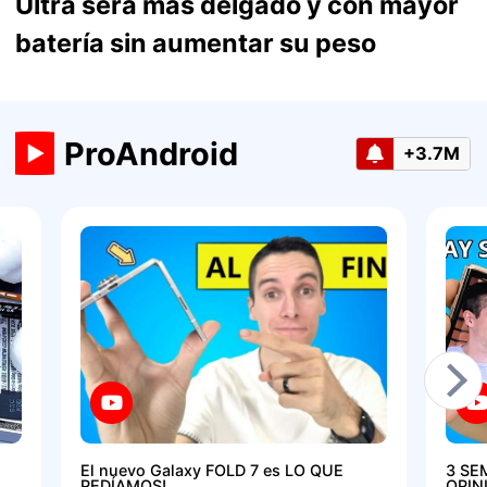
Ultra será más delgado y con mayor
batería sin aumentar su peso
ProAndroid
+3.7M
El nuevo Galaxy FOLD 7 es LO QUE
3 SE
PEDÍAMOS!
OPIN