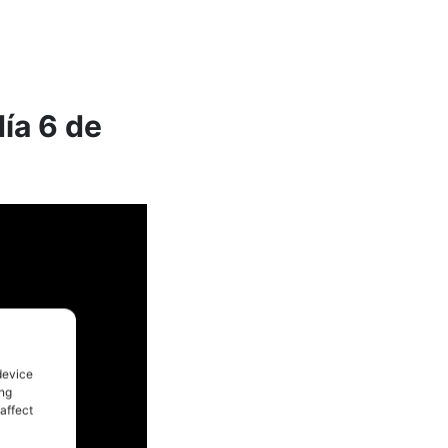
día 6 de
device
ing
affect