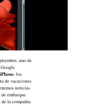
eptiembre, uno de
o Google
 iPhone
, los
lta de vacaciones
tenemos noticias
ta de embarque
e de la compañía