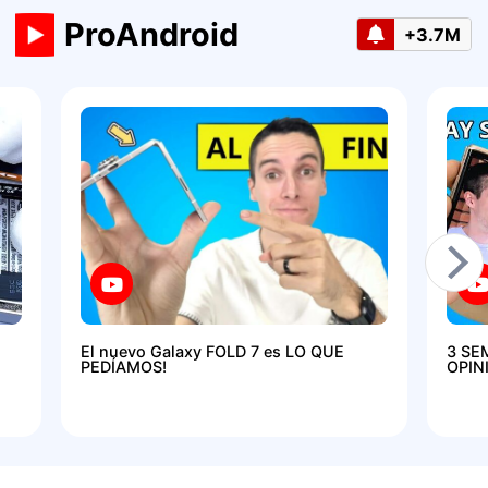
ProAndroid
+3.7M
El nuevo Galaxy FOLD 7 es LO QUE
3 SE
PEDÍAMOS!
OPIN