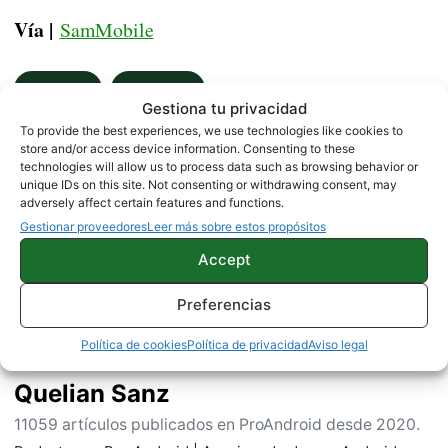
Vía |
SamMobile
NOTICIAS
SAMSUNG
Gestiona tu privacidad
To provide the best experiences, we use technologies like cookies to
store and/or access device information. Consenting to these
technologies will allow us to process data such as browsing behavior or
Sobre este autor
unique IDs on this site. Not consenting or withdrawing consent, may
adversely affect certain features and functions.
Gestionar proveedores
Leer más sobre estos propósitos
Accept
Preferencias
Política de cookies
Política de privacidad
Aviso legal
Quelian Sanz
11059 artículos publicados en ProAndroid desde 2020.