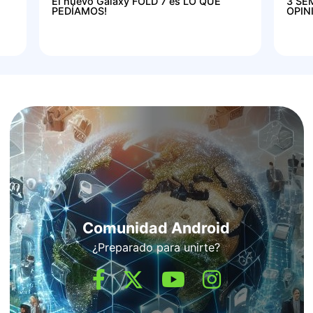
El nuevo Galaxy FOLD 7 es LO QUE
3 SE
PEDÍAMOS!
OPIN
Comunidad Android
¿Preparado para unirte?