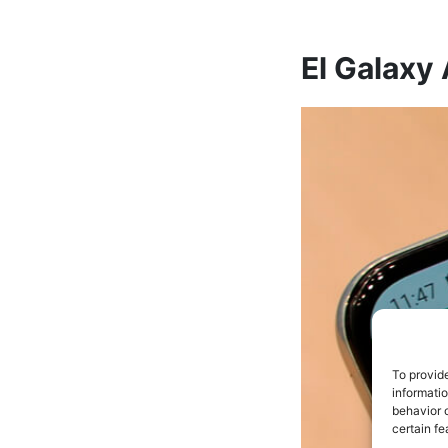
El Galaxy 
To provid
informati
behavior o
certain fe