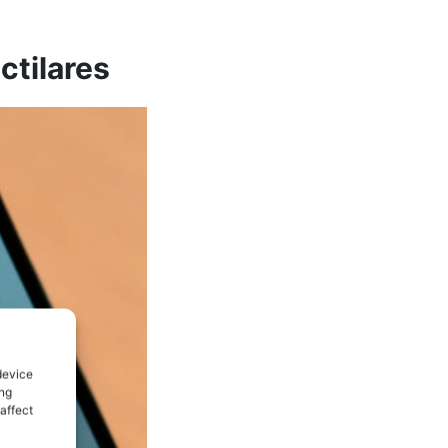
ctilares
device
ing
affect