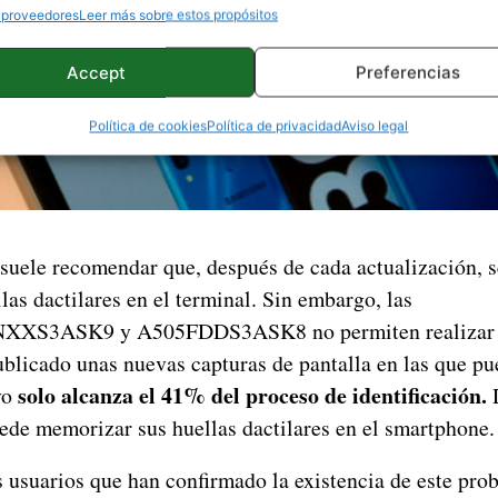
 proveedores
Leer más sobre estos propósitos
Accept
Preferencias
Política de cookies
Política de privacidad
Aviso legal
uele recomendar que, después de cada actualización, s
llas dactilares en el terminal. Sin embargo, las
NXXS3ASK9 y A505FDDS3ASK8 no permiten realizar e
blicado unas nuevas capturas de pantalla en las que pu
solo alcanza el 41% del proceso de identificación.
vo
D
ede memorizar sus huellas dactilares en el smartphone.
 usuarios que han confirmado la existencia de este prob