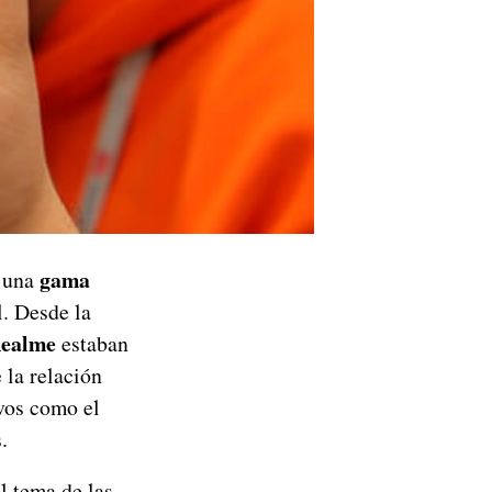
gama
n una
. Desde la
Realme
estaban
 la relación
ivos como el
.
l tema de las