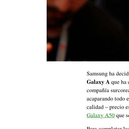
Samsung ha decidi
Galaxy A
que ha 
compañía surcore
acaparando todo el
calidad – precio e
Galaxy A50
que se
Para completar la