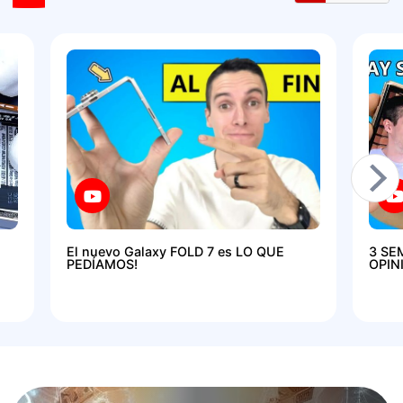
El nuevo Galaxy FOLD 7 es LO QUE
3 SE
PEDÍAMOS!
OPIN