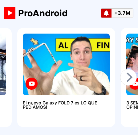
ProAndroid
+3.7M
El nuevo Galaxy FOLD 7 es LO QUE
3 SE
PEDÍAMOS!
OPIN