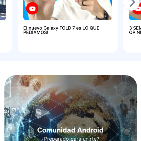
El nuevo Galaxy FOLD 7 es LO QUE
3 SE
PEDÍAMOS!
OPIN
Comunidad Android
¿Preparado para unirte?