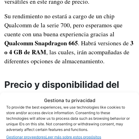
versátiles en este rango de precio.
Su rendimiento no estará a cargo de un chip
Qualcomm de la serie 700, pero esperamos que
cuente con una buena experiencia gracias al
Qualcomm Snapdragon 665
3
. Habrá versiones de
o 4 GB de RAM
, las cuales, irán acompañadas de
diferentes opciones de almacenamiento.
Precio y disponibilidad del
Realme 5
Gestiona tu privacidad
To provide the best experiences, we use technologies like cookies to
Realme 5 ya es oficial para España
Este
, aunque
store and/or access device information. Consenting to these
technologies will allow us to process data such as browsing behavior or
no sabemos qué día llegará oficialmente a nuestro
unique IDs on this site. Not consenting or withdrawing consent, may
país. Tampoco conocemos su precio, aunque sí el
adversely affect certain features and functions.
Gestionar proveedores
Leer más sobre estos propósitos