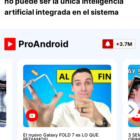
no puede ser la única inteligencia
artificial integrada en el sistema
ProAndroid
+3.7M
El nuevo Galaxy FOLD 7 es LO QUE
3 SE
PEDÍAMOS!
OPIN