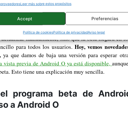
 proveedores
Leer más sobre estos propósitos
nes del Honor 9 filtradas revelan la ausencia de jac
Accept
Preferencias
Política de cookies
Política de privacidad
Aviso legal
 actualizar manualmente, sino que la beta llegará en 
Hoy, vemos novedade
cillo para todos los usuarios.
,
ya que damos de baja una versión para esperar otr
a vista previa de Android O ya está disponible,
aunque
eta. Esto tiene una explicación muy sencilla.
el programa beta de Androi
o a Android O