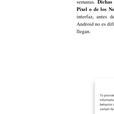
Dichas 
semanas.
Pixel o de los N
interfaz, antes 
Android no es difí
llegan.
To provid
informati
behavior o
certain fe