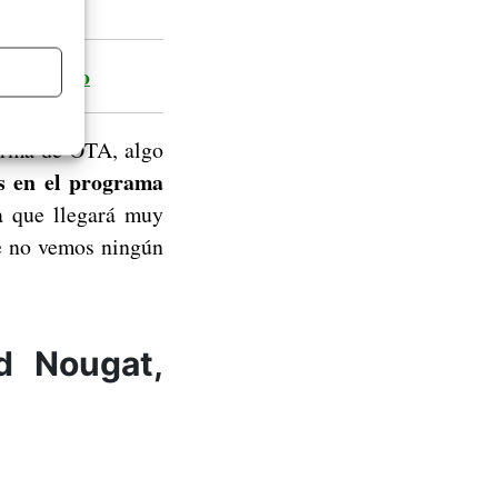
k de audio
forma de OTA, algo
s en el programa
a que llegará muy
 no vemos ningún
d Nougat,