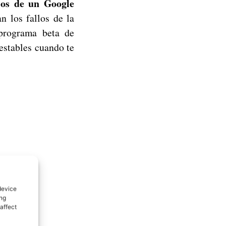
rios de un Google
n los fallos de la
 programa beta de
 estables cuando te
device
ing
affect