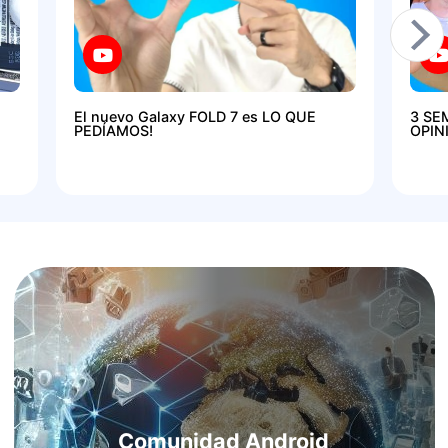
El nuevo Galaxy FOLD 7 es LO QUE
3 SE
PEDÍAMOS!
OPIN
Comunidad Android