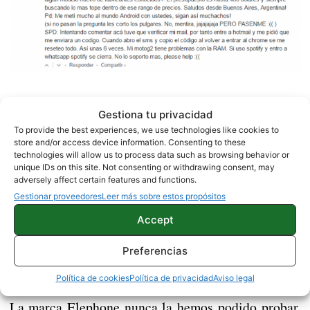
Creemos que en marzo del año que viene ya habrá
Gestiona tu privacidad
muchas mejores opciones que un Xiaomi Mi5,
To provide the best experiences, we use technologies like cookies to
store and/or access device information. Consenting to these
El OnePlus 3T es
incluso de la misma marca china.
technologies will allow us to process data such as browsing behavior or
la mejor opción que puedes conseguir por ese
unique IDs on this site. Not consenting or withdrawing consent, may
adversely affect certain features and functions.
precio sin lugar a dudas.
Gestionar proveedores
Leer más sobre estos propósitos
Accept
Preferencias
Política de cookies
Política de privacidad
Aviso legal
La marca Elephone nunca la hemos podido probar,