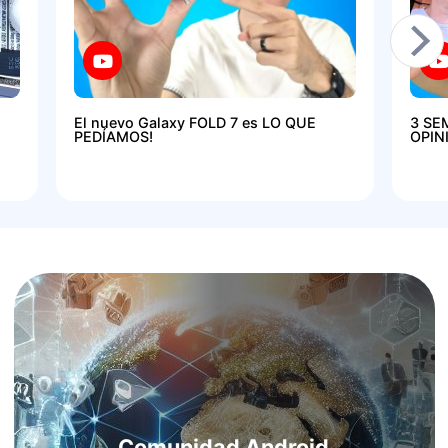
El nuevo Galaxy FOLD 7 es LO QUE
3 SE
PEDÍAMOS!
OPIN
Comunidad Android