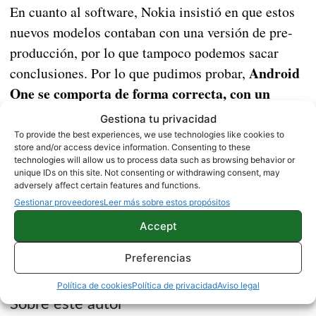
En cuanto al software, Nokia insistió en que estos
nuevos modelos contaban con una versión de pre-
producción, por lo que tampoco podemos sacar
Android
conclusiones. Por lo que pudimos probar,
One se comporta de forma correcta, con un
rendimiento parecido al que pudimos ver
en el
Gestiona tu privacidad
Nokia 4.2
. Ahora solo toca esperar a que Nokia
To provide the best experiences, we use technologies like cookies to
store and/or access device information. Consenting to these
lance finalmente este terminal en el mercado para
technologies will allow us to process data such as browsing behavior or
que podamos comprobar como se comporta en
unique IDs on this site. Not consenting or withdrawing consent, may
adversely affect certain features and functions.
todos los sentidos.
Gestionar proveedores
Leer más sobre estos propósitos
Accept
MWC 2019
NOKIA
NOTICIAS
Preferencias
Política de cookies
Política de privacidad
Aviso legal
Sobre este autor