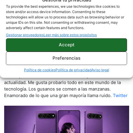
To provide the best experiences, we use technologies like cookies to
store and/or access device information. Consenting to these
technologies will allow us to process data such as browsing behavior or
unique IDs on this site. Not consenting or withdrawing consent, may
adversely affect certain features and functions.
Gestionar proveedores
Leer más sobre estos propósitos
Accept
Quelian Sanz
Preferencias
11059 artículos publicados en ProAndroid desde 2020.
Redactor en Pro Android | Apasionado de ese Androide
Política de cookies
Política de privacidad
Aviso legal
verde que tanto esconde. Se comenta que tecleo sobre
actualidad. Me gusta probarlo todo en este mundo de la
tecnología. Los gusanos se comen a las manzanas.
Enamorado de lo que una gran mayoría llama ruido.
Twitter