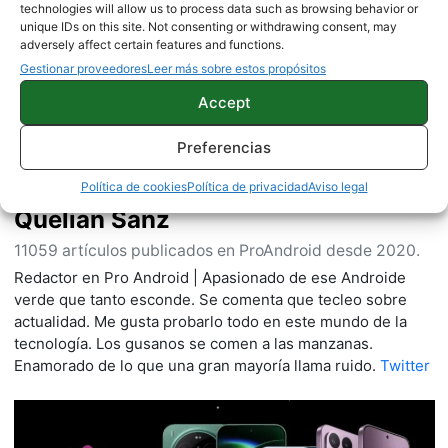
Sobre este autor
technologies will allow us to process data such as browsing behavior or
unique IDs on this site. Not consenting or withdrawing consent, may
adversely affect certain features and functions.
Gestionar proveedores
Leer más sobre estos propósitos
Accept
Preferencias
Política de cookies
Política de privacidad
Aviso legal
Quelian Sanz
11059 artículos publicados en ProAndroid desde 2020.
Redactor en Pro Android | Apasionado de ese Androide
verde que tanto esconde. Se comenta que tecleo sobre
actualidad. Me gusta probarlo todo en este mundo de la
tecnología. Los gusanos se comen a las manzanas.
Enamorado de lo que una gran mayoría llama ruido.
Twitter