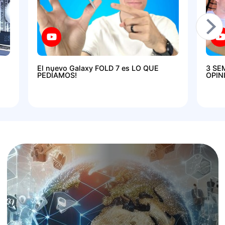
El nuevo Galaxy FOLD 7 es LO QUE
3 SE
PEDÍAMOS!
OPIN