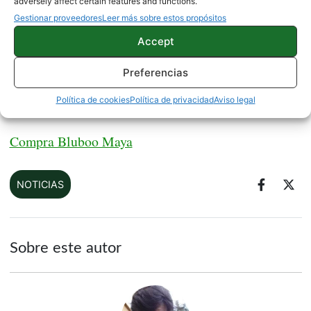
adversely affect certain features and functions.
Gestionar proveedores
Leer más sobre estos propósitos
Meizu M3E es oficial: elegancia y equilibrio por
Accept
muy poco
Preferencias
Política de cookies
Política de privacidad
Aviso legal
Facebook
Compra Bluboo Maya
NOTICIAS
Sobre este autor