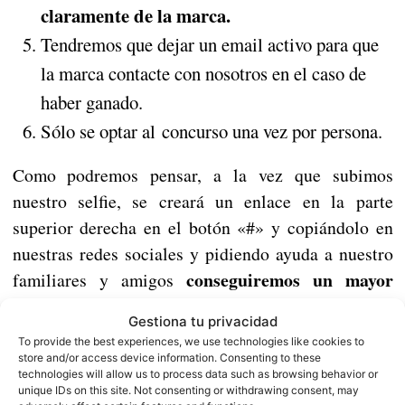
claramente de la marca.
Tendremos que dejar un email activo para que
la marca contacte con nosotros en el caso de
haber ganado.
Sólo se optar al concurso una vez por persona.
Como podremos pensar, a la vez que subimos
nuestro selfie, se creará un enlace en la parte
superior derecha en el botón «#» y copiándolo en
nuestras redes sociales y pidiendo ayuda a nuestro
conseguiremos un mayor
familiares y amigos
numero de votos.
Gestiona tu privacidad
To provide the best experiences, we use technologies like cookies to
Sin más os deseamos mucha suerte en estas
store and/or access device information. Consenting to these
semanas para poder conseguir el reembolso de
technologies will allow us to process data such as browsing behavior or
unique IDs on this site. Not consenting or withdrawing consent, may
vuestro fantástico Bluboo Maya.