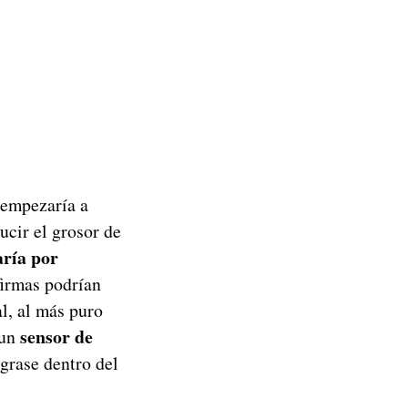
 empezaría a
ucir el grosor de
ría por
firmas podrían
al, al más puro
sensor de
 un
egrase dentro del