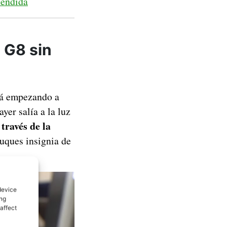
tendida
 G8 sin
tá empezando a
er salía a la luz
través de la
uques insignia de
device
ing
affect