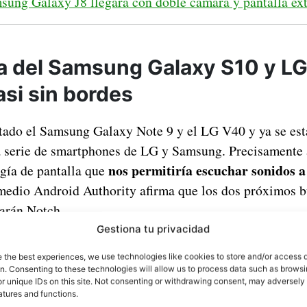
sung Galaxy J8 llegará con doble cámara y pantalla ex
la del Samsung Galaxy S10 y LG
asi sin bordes
tado el Samsung Galaxy Note 9 y el LG V40 y ya se es
a serie de smartphones de LG y Samsung. Precisamente ay
nos permitiría escuchar sonidos a 
gía de pantalla que
 medio Android Authority afirma que los dos próximos b
varán Notch.
Gestiona tu privacidad
e the best experiences, we use technologies like cookies to store and/or access 
on. Consenting to these technologies will allow us to process data such as brows
r unique IDs on this site. Not consenting or withdrawing consent, may adversely 
atures and functions.