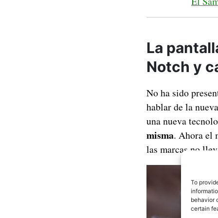
El Sam
La pantal
Notch y c
No ha sido presen
hablar de la nuev
una nueva tecnolo
misma
. Ahora el
las marcas no lle
To provid
informati
behavior o
certain fe