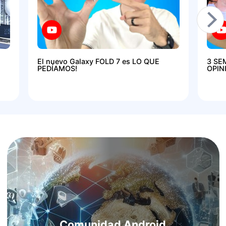
El nuevo Galaxy FOLD 7 es LO QUE
3 SE
PEDÍAMOS!
OPIN
Comunidad Android