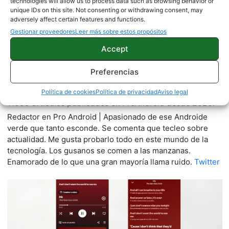
technologies will allow us to process data such as browsing behavior or
unique IDs on this site. Not consenting or withdrawing consent, may
adversely affect certain features and functions.
Gestionar proveedores
Leer más sobre estos propósitos
Accept
Preferencias
Quelian Sanz
Política de cookies
Política de privacidad
Aviso legal
11059 artículos publicados en ProAndroid desde 2020.
Redactor en Pro Android | Apasionado de ese Androide
verde que tanto esconde. Se comenta que tecleo sobre
actualidad. Me gusta probarlo todo en este mundo de la
tecnología. Los gusanos se comen a las manzanas.
Enamorado de lo que una gran mayoría llama ruido.
Twitter