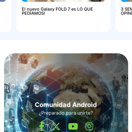
El nuevo Galaxy FOLD 7 es LO QUE
3 SE
PEDÍAMOS!
OPIN
Comunidad Android
¿Preparado para unirte?