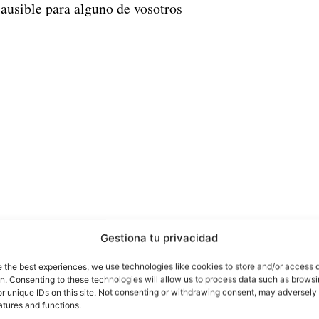
lausible para alguno de vosotros
Gestiona tu privacidad
e the best experiences, we use technologies like cookies to store and/or access 
 nos hemos topado con el Huawei Ascend G620S,
un t
on. Consenting to these technologies will allow us to process data such as brows
spondiente análisis,
y nos sorprendió por su calid
r unique IDs on this site. Not consenting or withdrawing consent, may adversely 
atures and functions.
 de él por tener un precio inferior a los 130 euros