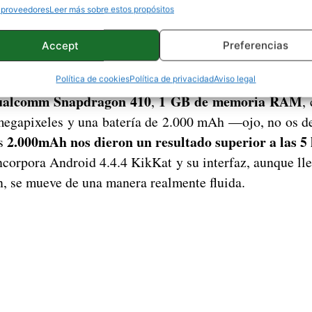
 proveedores
Leer más sobre estos propósitos
ado a la venta por 109 euros: un precio muy a tener 
Accept
Preferencias
Huawei Ascend G620s
5 pulgadas, con resolución HD
ae una pantalla de
.
Política de cookies
Política de privacidad
Aviso legal
alcomm Snapdragon 410
1 GB de memoria RAM
,
,
egapixeles y una batería de 2.000 mAh —ojo, no os dej
2.000mAh nos dieron un resultado superior a las 5 
os
corpora Android 4.4.4 KikKat y su interfaz, aunque lle
n, se mueve de una manera realmente fluida.