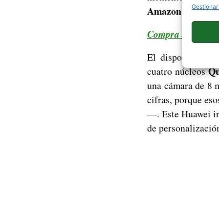
Gestionar
Amazon lo ha sac
Compra aquí el 
El dispositivo tr
Qu
cuatro núcleos
una cámara de 8 m
cifras, porque es
—. Este Huawei in
de personalizació