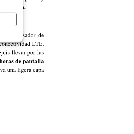
en cuenta.
 Un procesador de
 conectividad LTE,
éis llevar por las
horas de pantalla
va una ligera capa