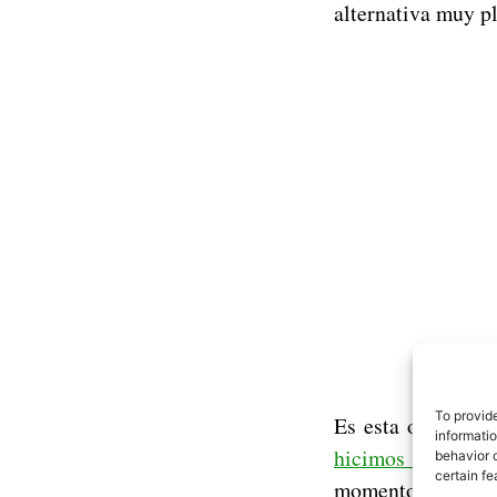
alternativa muy p
To provid
Es esta ocasión,
informati
hicimos su corre
behavior o
certain fe
momento, hablaba