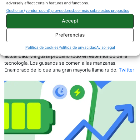
adversely affect certain features and functions.
Gestionar {vendor_count} proveedores
Leer más sobre estos propósitos
Accept
Quelian Sanz
11059 artículos publicados en ProAndroid desde 2020.
Preferencias
Redactor en Pro Android | Apasionado de ese Androide
Política de cookies
Política de privacidad
Aviso legal
verde que tanto esconde. Se comenta que tecleo sobre
actualidad. Me gusta probarlo todo en este mundo de la
tecnología. Los gusanos se comen a las manzanas.
Enamorado de lo que una gran mayoría llama ruido.
Twitter