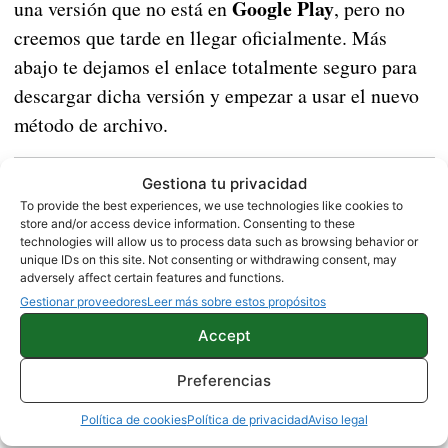
Google Play
una versión que no está en
, pero no
creemos que tarde en llegar oficialmente. Más
abajo te dejamos el enlace totalmente seguro para
descargar dicha versión y empezar a usar el nuevo
método de archivo.
Gestiona tu privacidad
Consigue un AGM X1 versión 18 Kilates por sólo
To provide the best experiences, we use technologies like cookies to
235 Euros
store and/or access device information. Consenting to these
technologies will allow us to process data such as browsing behavior or
unique IDs on this site. Not consenting or withdrawing consent, may
adversely affect certain features and functions.
Instagram |
APKMirror
Gestionar proveedores
Leer más sobre estos propósitos
Accept
NOTICIAS
Preferencias
Política de cookies
Política de privacidad
Aviso legal
Sobre este autor