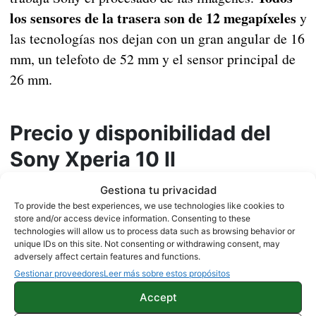
los sensores de la trasera son de 12 megapíxeles
y
las tecnologías nos dejan con un gran angular de 16
mm, un telefoto de 52 mm y el sensor principal de
26 mm.
Precio y disponibilidad del
Sony Xperia 10 ll
Gestiona tu privacidad
Este dispositivo acaba de ser anunciado por la
To provide the best experiences, we use technologies like cookies to
no tiene fecha de salida oficial o
compañía y
store and/or access device information. Consenting to these
technologies will allow us to process data such as browsing behavior or
precio confirmado
. Se espera que hasta dentro de
unique IDs on this site. Not consenting or withdrawing consent, may
varias semanas no esté disponible en los
adversely affect certain features and functions.
principales mercados, por lo que habrá que esperar
Gestionar proveedores
Leer más sobre estos propósitos
para conocer estos detalles.
Accept