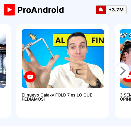
ProAndroid
+3.7M
El nuevo Galaxy FOLD 7 es LO QUE
3 SE
PEDÍAMOS!
OPIN