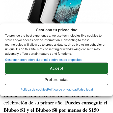
Gestiona tu privacidad
To provide the best experiences, we use technologies like cookies to
store and/or access device information. Consenting to these
technologies will allow us to process data such as browsing behavior or
unique IDs on this site. Not consenting or withdrawing consent, may
Todos estos dispositivos verán la luz en la feria de
adversely affect certain features and functions.
Hong Kong donde los asistente podrán tenerlos en
Gestionar proveedores
Leer más sobre estos propósitos
el Bluboo S2
su mano de forma exclusiva. Además,
Accept
aparecerá por primera vez para poder ser
probado
Preferencias
. El primer terminal sin bordes con 4
cámaras integradas. Pero si no puedes esperar,
Política de cookies
Política de privacidad
Aviso legal
Bluboo tiene ofertas en su tienda con motivo de
Puedes conseguir el
celebración de su primer año.
Bluboo S1 y el Bluboo S8 por menos de $150