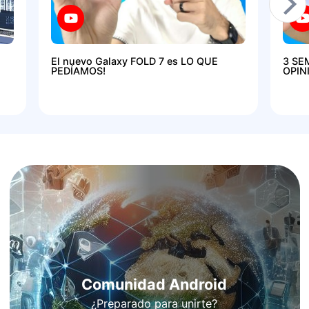
El nuevo Galaxy FOLD 7 es LO QUE
3 SE
PEDÍAMOS!
OPIN
Comunidad Android
¿Preparado para unirte?