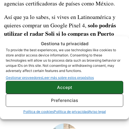
agencias certificadoras de países como México.
Así que ya lo sabes, si vives en Latinoamérica y
solo podrás
quieres comprar un Google Pixel 4,
utilizar el radar Soli si lo compras en Puerto
Rico
, en cualquier otro país su uso estará
Gestiona tu privacidad
bloqueado por software.
To provide the best experiences, we use technologies like cookies to
store and/or access device information. Consenting to these
technologies will allow us to process data such as browsing behavior or
Fuente |
AA
unique IDs on this site. Not consenting or withdrawing consent, may
adversely affect certain features and functions.
Gestionar proveedores
Leer más sobre estos propósitos
NOTICIAS
Accept
Preferencias
Sobre este autor
Política de cookies
Política de privacidad
Aviso legal