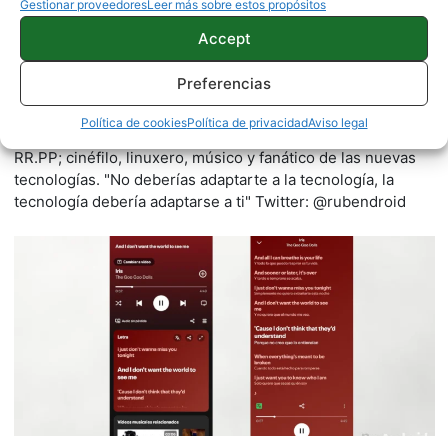
Gestionar proveedores
Leer más sobre estos propósitos
Accept
Ruben Perez
Preferencias
302 artículos publicados en ProAndroid desde 2020.
Política de cookies
Política de privacidad
Aviso legal
ExRedactor en ProAndroid | Graduado en Publicidad y
RR.PP; cinéfilo, linuxero, músico y fanático de las nuevas
tecnologías. "No deberías adaptarte a la tecnología, la
tecnología debería adaptarse a ti" Twitter: @rubendroid