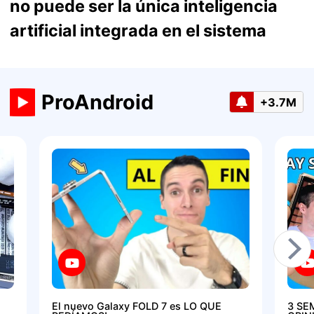
no puede ser la única inteligencia
artificial integrada en el sistema
ProAndroid
+3.7M
El nuevo Galaxy FOLD 7 es LO QUE
3 SE