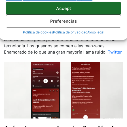
Accept
Quelian Sanz
11059 artículos publicados en ProAndroid desde 2020.
Preferencias
Redactor en Pro Android | Apasionado de ese Androide
Política de cookies
Política de privacidad
Aviso legal
verde que tanto esconde. Se comenta que tecleo sobre
actualidad. Me gusta probarlo todo en este mundo de la
tecnología. Los gusanos se comen a las manzanas.
Enamorado de lo que una gran mayoría llama ruido.
Twitter