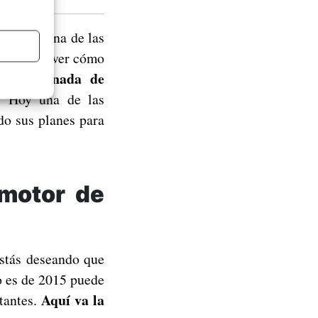
e y ninguna de las
. Podemos ver cómo
nada de
ón, pero
. Hoy una de las
do sus planes para
 motor de
estás deseando que
vo es de 2015 puede
Aquí va la
tantes.