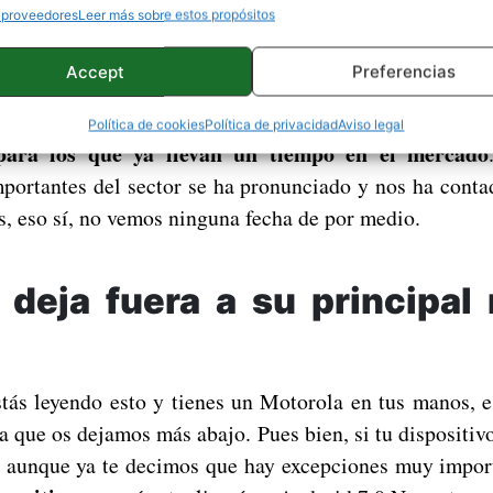
 proveedores
Leer más sobre estos propósitos
meses que Android 7.0 Nougat está liberado oficialment
Accept
Preferencias
cado ha actualizado sus dispositivos por el momento
les nuevos han sido lanzados con la nueva versi
Política de cookies
Política de privacidad
Aviso legal
 para los que ya llevan un tiempo en el mercado
ortantes del sector se ha pronunciado y nos ha conta
s, eso sí, no vemos ninguna fecha de por medio.
 deja fuera a su principal
tás leyendo esto y tienes un Motorola en tus manos, 
ta que os dejamos más abajo. Pues bien, si tu dispositi
, aunque ya te decimos que hay excepciones muy impor