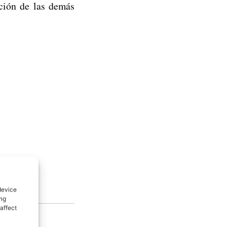
ación de las demás
device
ing
affect