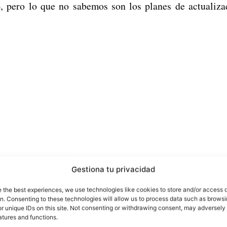
o
, pero lo que no sabemos son los planes de actualiz
Gestiona tu privacidad
e the best experiences, we use technologies like cookies to store and/or access 
on. Consenting to these technologies will allow us to process data such as brows
r unique IDs on this site. Not consenting or withdrawing consent, may adversely 
Estas son las nuevas Daydream View de Google
atures and functions.