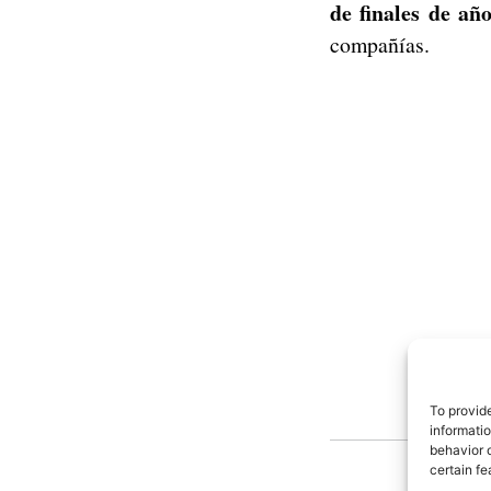
de finales de añ
compañías.
To provid
informati
behavior o
certain fe